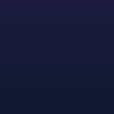
项目开发
联络我们
© 2019
恒行6官方注册平台